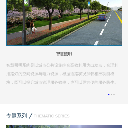
ZigBee智能照明控制系统
直流供电系统
智慧照明
无线智能照明控制系统将智能控制与照明相结合，利用无线通讯
智慧照明系统是以城市公共设施综合高效利用为出发点，合理利
直流供电系统解决方案是我司为解决LED户外照明集中供电开发
ZigBee进行LED照明的智能控制，实现LED照明的智能控制。
用路灯的空间资源与电力资源，根据道路状况加载相应功能模
的电源系统，该系统可根据LED户外照明的不同要求，提供多种
块，既可以提升城市管理服务效率，也可以更方便的服务民生。
不同功率容量的解决方案，适用于道路，高架，隧道，桥梁，工
矿区等…
专题系列
THEMATIC SERIES